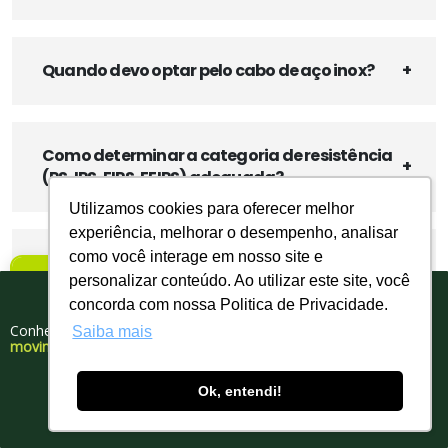
Quando devo optar pelo cabo de aço inox?
Como determinar a categoria de resistência
(PS, IPS, EIPS, EEIPS) adequada?
Utilizamos cookies para oferecer melhor
experiência, melhorar o desempenho, analisar
como você interage em nosso site e
O que influencia a escolha entre torção
×
personalizar conteúdo. Ao utilizar este site, você
Nova Política Comercial
regular e torção Lang?
Tem cupom para você!
concorda com nossa Politica de Privacidade.
A partir de 02/02/26
Conheça nosso portfólio de produtos para
Saiba mais
movimentação, elevação e amarração de cargas.
Com que frequência devo inspecionar e
Compra Mínima:
R$ 500,00
lubrificar um cabo de aço?
Ok, entendi!
DOWNLOAD GRATUITO
Faturamento Mínimo:
R$ 750,00