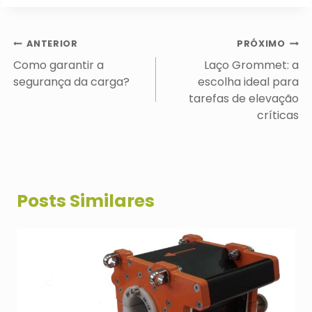
Navegação
ANTERIOR
PRÓXIMO
de
Como garantir a
Laço Grommet: a
Post
segurança da carga?
escolha ideal para
tarefas de elevação
críticas
Posts Similares