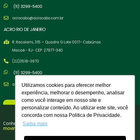
acrocabo@acrocabo.com.br
ACRO RIO DE JANEIRO
R. Itacolomi, 315 – Quadra G Lote 0017- Cabiúnas
Macaé - RJ- CEP: 27977-340
(22)3518-3670
acrocabo@acrocabo.com.br
Utilizamos cookies para oferecer melhor
experiência, melhorar o desempenho, analisar
como você interage em nosso site e
×
personalizar conteúdo. Ao utilizar este site, você
Nova Política Comercial
Tem cupom para você!
concorda com nossa Politica de Privacidade.
A partir de 02/02/26
Conheça nosso portfólio de produtos para
Saiba mais
movimentação, elevação e amarração de cargas.
Copyright © 2026 Acro Cabos de Aço Indústria e Comércio LTDA. -
Compra Mínima:
R$ 500,00
03.358.329/0004-60| Todos os Direitos Reservados. Desenvolvido por