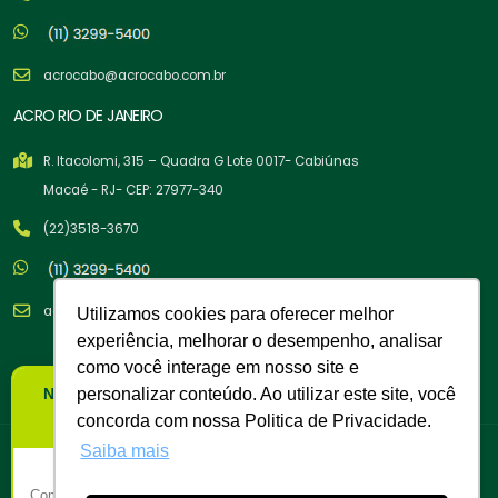
acrocabo@acrocabo.com.br
ACRO RIO DE JANEIRO
R. Itacolomi, 315 – Quadra G Lote 0017- Cabiúnas
Macaé - RJ- CEP: 27977-340
(22)3518-3670
acrocabo@acrocabo.com.br
Utilizamos cookies para oferecer melhor
experiência, melhorar o desempenho, analisar
como você interage em nosso site e
×
personalizar conteúdo. Ao utilizar este site, você
Nova Política Comercial
concorda com nossa Politica de Privacidade.
A partir de 02/02/26
Saiba mais
Copyright © 2026 Acro Cabos de Aço Indústria e Comércio LTDA. -
Compra Mínima:
R$ 500,00