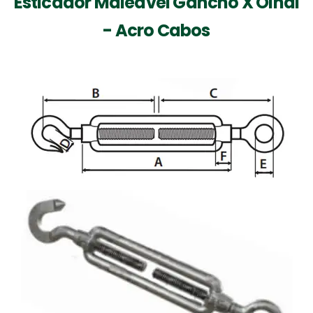
Esticador Maleável Gancho X Olhal
- Acro Cabos