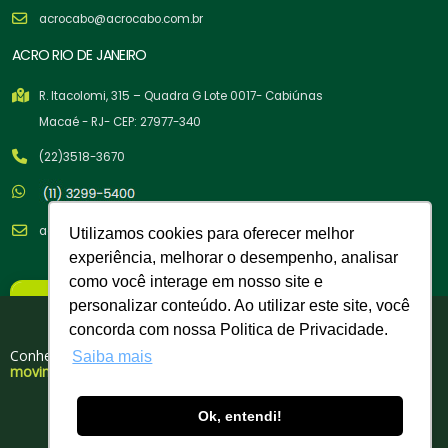
acrocabo@acrocabo.com.br
ACRO RIO DE JANEIRO
R. Itacolomi, 315 – Quadra G Lote 0017- Cabiúnas
Macaé - RJ- CEP: 27977-340
(22)3518-3670
acrocabo@acrocabo.com.br
Utilizamos cookies para oferecer melhor
experiência, melhorar o desempenho, analisar
como você interage em nosso site e
×
personalizar conteúdo. Ao utilizar este site, você
Nova Política Comercial
Tem cupom para você!
concorda com nossa Politica de Privacidade.
A partir de 02/02/26
Conheça nosso portfólio de produtos para
Saiba mais
movimentação, elevação e amarração de cargas.
Copyright © 2026 Acro Cabos de Aço Indústria e Comércio LTDA. -
Compra Mínima:
R$ 500,00
03.358.329/0004-60| Todos os Direitos Reservados. Desenvolvido por
Ok, entendi!
DOWNLOAD GRATUITO
Faturamento Mínimo:
R$ 750,00