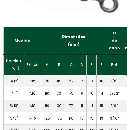
Ø
Dimensões
Medida
do
(mm)
cabo
tr
Nominal
Rosca
A
B
C
D
E
F
Pol.
(Pol.)
3/16"
M5
70
49
52
7
8
10
1/6”
1/4"
M6
110
76
75
9
10
14
3/32”
5/16"
M8
110
90
77
11
11
15
1/8”
3/8"
M10
125
105
116
15
15
19
3/16”