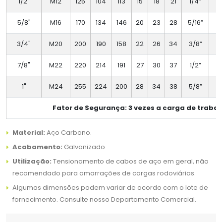
1/2"
M12
125
104
113
15
18
21
1/4”
5/8"
M16
170
134
146
20
23
28
5/16”
3/4"
M20
200
190
158
22
26
34
3/8”
7/8"
M22
220
214
191
27
30
37
1/2”
1"
M24
255
224
200
28
34
38
5/8”
Fator de Segurança: 3 vezes a carga de trabal
Material:
Aço Carbono.
Acabamento:
Galvanizado
Utilização:
Tensionamento de cabos de aço em geral, não
recomendado para amarrações de cargas rodoviárias.
Algumas dimensões podem variar de acordo com o lote de
fornecimento. Consulte nosso Departamento Comercial.