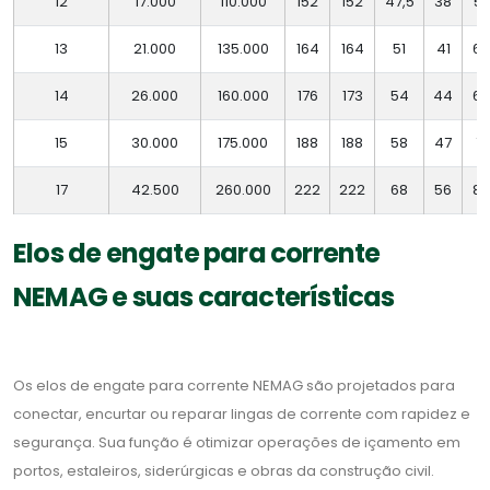
12
17.000
110.000
152
152
47,5
38
57
13
21.000
135.000
164
164
51
41
62
14
26.000
160.000
176
173
54
44
66
15
30.000
175.000
188
188
58
47
71
17
42.500
260.000
222
222
68
56
8
Elos de engate para corrente
NEMAG e suas características
Os elos de engate para corrente NEMAG são projetados para
conectar, encurtar ou reparar lingas de corrente com rapidez e
segurança. Sua função é otimizar operações de içamento em
portos, estaleiros, siderúrgicas e obras da construção civil.