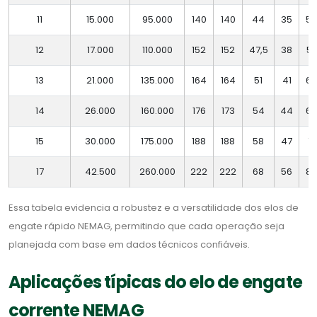
11
15.000
95.000
140
140
44
35
53
12
17.000
110.000
152
152
47,5
38
57
13
21.000
135.000
164
164
51
41
62
14
26.000
160.000
176
173
54
44
66
15
30.000
175.000
188
188
58
47
71
17
42.500
260.000
222
222
68
56
8
Essa tabela evidencia a robustez e a versatilidade dos elos de
engate rápido NEMAG, permitindo que cada operação seja
planejada com base em dados técnicos confiáveis.
Aplicações típicas do elo de engate
corrente NEMAG