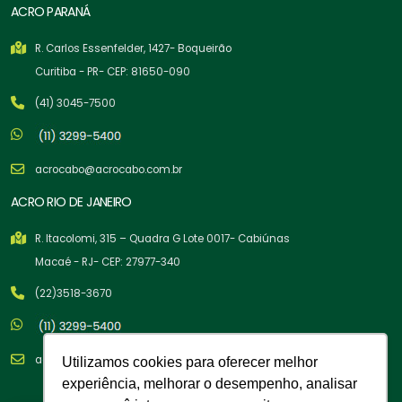
ACRO PARANÁ
R. Carlos Essenfelder, 1427- Boqueirão
Curitiba - PR- CEP: 81650-090
(41) 3045-7500
acrocabo@acrocabo.com.br
ACRO RIO DE JANEIRO
R. Itacolomi, 315 – Quadra G Lote 0017- Cabiúnas
Macaé - RJ- CEP: 27977-340
(22)3518-3670
acrocabo@acrocabo.com.br
Utilizamos cookies para oferecer melhor
experiência, melhorar o desempenho, analisar