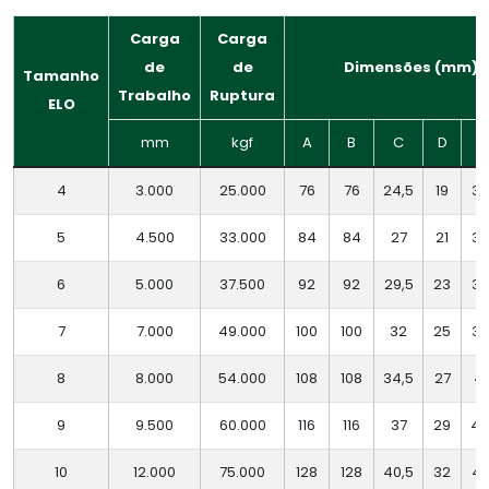
Carga
Carga
de
de
Dimensões (mm)
Tamanho
Trabalho
Ruptura
ELO
mm
kgf
A
B
C
D
E
4
3.000
25.000
76
76
24,5
19
30
5
4.500
33.000
84
84
27
21
33
6
5.000
37.500
92
92
29,5
23
35
7
7.000
49.000
100
100
32
25
38
8
8.000
54.000
108
108
34,5
27
41
9
9.500
60.000
116
116
37
29
4
10
12.000
75.000
128
128
40,5
32
4