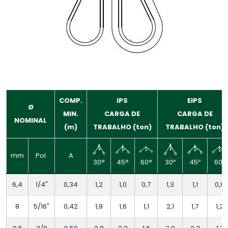
COMP.
IPS
EIPS
Ø
MIN.
CARGA DE
CARGA DE
NOMINAL
(m)
TRABALHO (ton)
TRABALHO (ton)
mm
Pol.
A
30°
45°
60°
60º
30º
45º
6,4
1/4"
0,34
1,2
1,0
0,7
1,3
1,1
0,8
8
5/16"
0,42
1,9
1,6
1,1
2,1
1,7
1,2