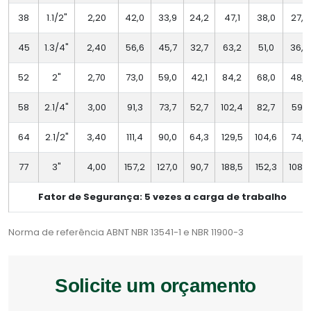
38
1.1/2"
2,20
42,0
33,9
24,2
47,1
38,0
27,2
45
1.3/4"
2,40
56,6
45,7
32,7
63,2
51,0
36,5
52
2"
2,70
73,0
59,0
42,1
84,2
68,0
48,6
58
2.1/4"
3,00
91,3
73,7
52,7
102,4
82,7
59,1
64
2.1/2"
3,40
111,4
90,0
64,3
129,5
104,6
74,7
77
3"
4,00
157,2
127,0
90,7
188,5
152,3
108,8
Fator de Segurança: 5 vezes a carga de trabalho
Norma de referência ABNT NBR 13541-1 e NBR 11900-3
Solicite um orçamento