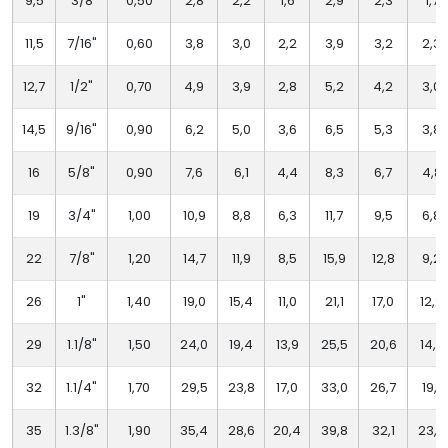
9,5
3/8
0,50
2,8
2,2
1,6
2,9
2,3
1,7
11,5
7/16"
0,60
3,8
3,0
2,2
3,9
3,2
2,3
12,7
1/2"
0,70
4,9
3,9
2,8
5,2
4,2
3,0
14,5
9/16"
0,90
6,2
5,0
3,6
6,5
5,3
3,8
16
5/8"
0,90
7,6
6,1
4,4
8,3
6,7
4,8
19
3/4"
1,00
10,9
8,8
6,3
11,7
9,5
6,8
22
7/8"
1,20
14,7
11,9
8,5
15,9
12,8
9,2
26
1"
1,40
19,0
15,4
11,0
21,1
17,0
12,2
29
1.1/8"
1,50
24,0
19,4
13,9
25,5
20,6
14,7
32
1.1/4"
1,70
29,5
23,8
17,0
33,0
26,7
19,1
35
1.3/8"
1,90
35,4
28,6
20,4
39,8
32,1
23,0