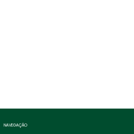
Laço Tipo A, A8, A10, A11 - Alma Aço
NAVEGAÇÃO