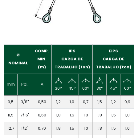
COMP.
IPS
EIPS
Ø
MIN.
CARGA DE
CARGA DE
NOMINAL
(m)
TRABALHO (ton)
TRABALHO (ton)
mm
Pol.
A
30°
45°
60°
30º
45º
60º
9,5
3/8"
0,50
1,2
1,0
0,7
1,5
1,2
0,9
11,5
7/16"
0,60
1,8
1,5
1,0
1,8
1,5
1,0
12,7
1/2"
0,70
1,8
1,5
1,0
1,8
1,5
1,0