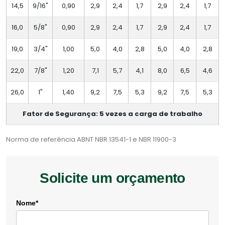
14,5
9/16"
0,90
2,9
2,4
1,7
2,9
2,4
1,7
16,0
5/8"
0,90
2,9
2,4
1,7
2,9
2,4
1,7
19,0
3/4"
1,00
5,0
4,0
2,8
5,0
4,0
2,8
22,0
7/8"
1,20
7,1
5,7
4,1
8,0
6,5
4,6
26,0
1"
1,40
9,2
7,5
5,3
9,2
7,5
5,3
Fator de Segurança: 5 vezes a carga de trabalho
Norma de referência ABNT NBR 13541-1 e NBR 11900-3
Solicite um orçamento
Nome*