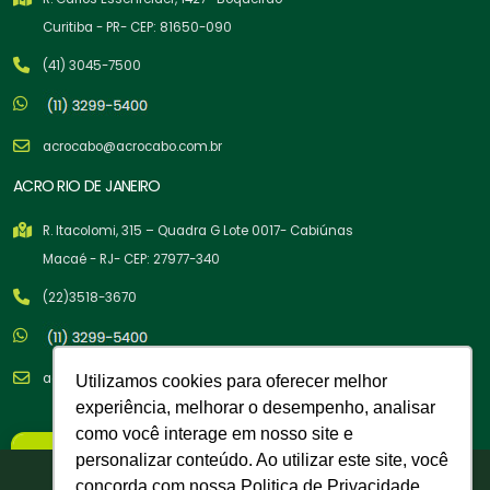
Curitiba - PR- CEP: 81650-090
(41) 3045-7500
acrocabo@acrocabo.com.br
ACRO RIO DE JANEIRO
R. Itacolomi, 315 – Quadra G Lote 0017- Cabiúnas
Macaé - RJ- CEP: 27977-340
(22)3518-3670
acrocabo@acrocabo.com.br
Utilizamos cookies para oferecer melhor
experiência, melhorar o desempenho, analisar
como você interage em nosso site e
×
personalizar conteúdo. Ao utilizar este site, você
Nova Política Comercial
Tem cupom para você!
concorda com nossa Politica de Privacidade.
A partir de 02/02/26