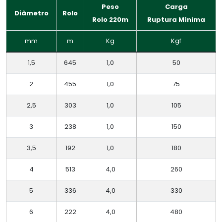
Peso
Carga
Diâmetro
Rolo
Rolo 220m
Ruptura Mínima
mm
m
Kg
Kgf
1,5
645
1,0
50
2
455
1,0
75
2,5
303
1,0
105
3
238
1,0
150
3,5
192
1,0
180
4
513
4,0
260
5
336
4,0
330
6
222
4,0
480