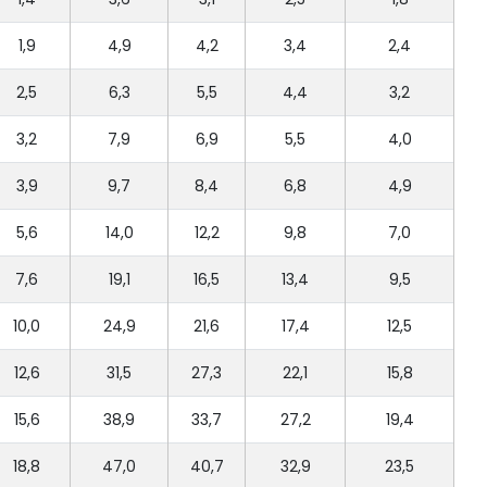
1,9
4,9
4,2
3,4
2,4
2,5
6,3
5,5
4,4
3,2
3,2
7,9
6,9
5,5
4,0
3,9
9,7
8,4
6,8
4,9
5,6
14,0
12,2
9,8
7,0
7,6
19,1
16,5
13,4
9,5
10,0
24,9
21,6
17,4
12,5
12,6
31,5
27,3
22,1
15,8
15,6
38,9
33,7
27,2
19,4
18,8
47,0
40,7
32,9
23,5