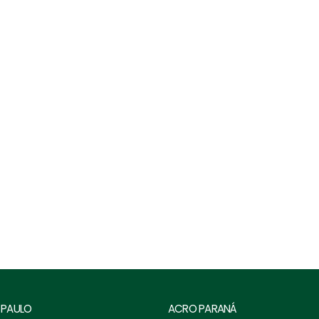
Laço Tipo A, A8, A10, A11 - Alma Aço
 PAULO
ACRO PARANÁ