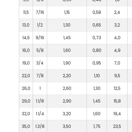
11,5
7/16
1,15
0,58
2,4
13,0
1/2
1,30
0,65
3,2
14,5
9/16
1,45
0,73
4,0
16,0
5/8
1,60
0,80
4,9
19,0
3/4
1,90
0,95
7,0
22,0
7/8
2,20
1,10
9,5
26,0
1
2,60
1,30
12,5
29,0
1.1/8
2,90
1,45
15,8
32,0
1.1/4
3,20
1,60
19,4
35,0
1.3/8
3,50
1,75
23,5