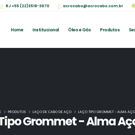
RJ +55 (22)3518-3670
acrocabo@acrocabo.com.br
Home
Institucional
Óleo e Gás
Produtos
Se
E
PRODUTOS
LAÇO DE CABO DE AÇO
LAÇO TIPO GROMMET - ALMA AÇO 
Tipo Grommet - Alma Aço