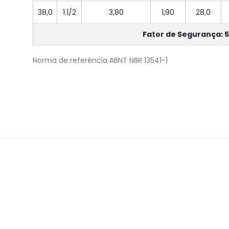
38,0
1.1/2
3,80
1,90
28,0
Fator de Segurança: 5
Norma de referência ABNT NBR 13541-1