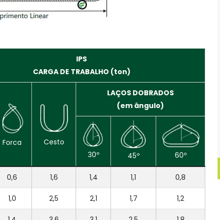
IPS
CARGA DE TRABALHO (ton)
LAÇOS DOBRADOS
(em ângulo)
Cesto
Forca
30º
60º
45º
0,6
1,6
1,4
1,1
0,8
1,0
2,5
2,1
1,7
1,2
1,4
3,6
3,1
2,5
1,8