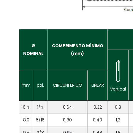
Ø
COMPRIMENTO MÍNIMO
NOMINAL
(mm)
mm
pol.
CIRCUNFÉRICO
LINEAR
Vertical
6,4
1/4
0,64
0,32
0,8
8,0
5/16
0,80
0,40
1,2
9,5
3/8
0,95
0,48
1,8