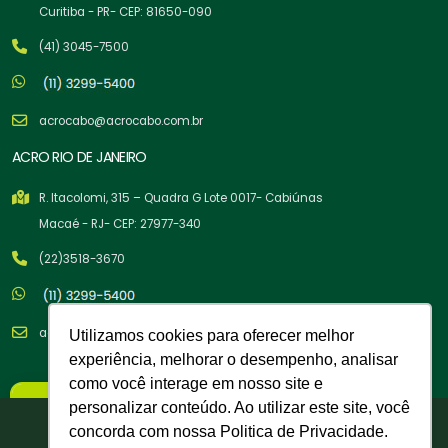
Curitiba - PR- CEP: 81650-090
(41) 3045-7500
acrocabo@acrocabo.com.br
ACRO RIO DE JANEIRO
R. Itacolomi, 315 – Quadra G Lote 0017- Cabiúnas
Macaé - RJ- CEP: 27977-340
(22)3518-3670
acrocabo@acrocabo.com.br
Utilizamos cookies para oferecer melhor
experiência, melhorar o desempenho, analisar
como você interage em nosso site e
×
personalizar conteúdo. Ao utilizar este site, você
Nova Política Comercial
Tem cupom para você!
concorda com nossa Politica de Privacidade.
A partir de 02/02/26