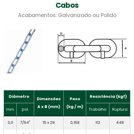
Cabos
Acabamentos: Galvanizado ou Polido
Diâmetro
Resistência (kgf)
Dimensões
Peso
A x B (mm)
(kg / m)
mm
pol.
Trabalho
Ruptura
3,0
7/64"
15 x 29
0,158
112
448