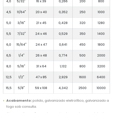
4,0
5/32"
16 x 39
0,266
200
800
4,5
11/64"
20 x 40
0,352
250
1000
5,0
3/16"
21 x 45
0,428
320
1280
5,5
7/32"
24 x 46
0,529
350
1400
6,0
15/64"
24 x 47
0,641
450
1800
6,5
1/4"
26 x 48
0,774
500
2000
8,0
5/16"
31 x 64
1,132
800
3200
12,5
1/2"
47 x 85
2,929
1600
6400
15,5
5/8"
59 x 108
4,342
2500
10000
Acabamento:
polido, galvanizado eletrolítico, galvanizado a
fogo sob consulta.