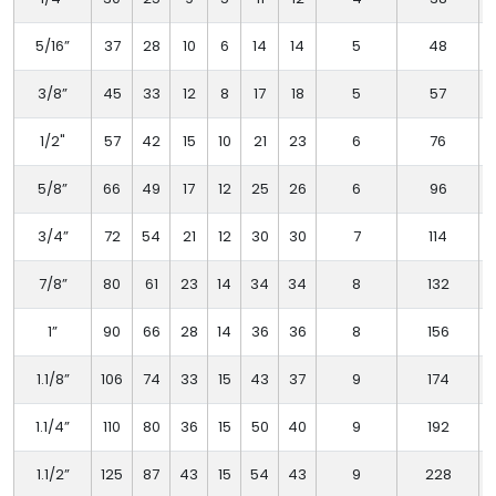
5/16”
37
28
10
6
14
14
5
48
3/8”
45
33
12
8
17
18
5
57
1/2"
57
42
15
10
21
23
6
76
5/8”
66
49
17
12
25
26
6
96
3/4”
72
54
21
12
30
30
7
114
7/8”
80
61
23
14
34
34
8
132
1”
90
66
28
14
36
36
8
156
1.1/8”
106
74
33
15
43
37
9
174
1
1.1/4”
110
80
36
15
50
40
9
192
1
1.1/2”
125
87
43
15
54
43
9
228
1