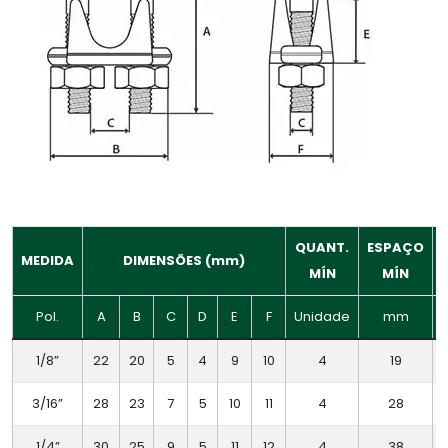
QUANT.
ESPAÇO
MEDIDA
DIMENSÕES (mm)
MÍN
MÍN
Pol.
A
B
C
D
E
F
Unidade
mm
1/8”
22
20
5
4
9
10
4
19
3/16”
28
23
7
5
10
11
4
28
1/4”
30
25
9
5
11
12
4
38