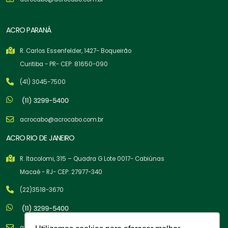
ACRO PARANÁ
R. Carlos Essenfelder, 1427- Boqueirão
Curitiba - PR- CEP: 81650-090
(41) 3045-7500
acrocabo@acrocabo.com.br
ACRO RIO DE JANEIRO
R. Itacolomi, 315 – Quadra G Lote 0017- Cabiúnas
Macaé - RJ- CEP: 27977-340
(22)3518-3670
acrocabo@acrocabo.com.br