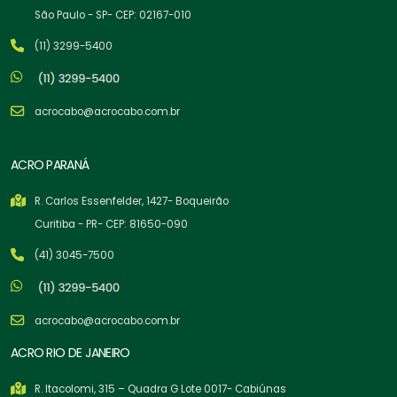
São Paulo - SP- CEP: 02167-010
(11) 3299-5400
acrocabo@acrocabo.com.br
ACRO PARANÁ
R. Carlos Essenfelder, 1427- Boqueirão
Curitiba - PR- CEP: 81650-090
(41) 3045-7500
acrocabo@acrocabo.com.br
ACRO RIO DE JANEIRO
R. Itacolomi, 315 – Quadra G Lote 0017- Cabiúnas