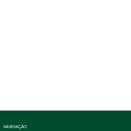
Esticador Forjado Olhal X Olhal
NAVEGAÇÃO