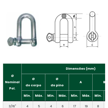
Dimensões (mm)
Ø
Ø
Ø
Nominal
A
B
do corpo
do pino
Pol.
Mín.
Máx.
Mín.
Máx.
Mín.
Máx.
Mín.
M
3/16"
4
5
4
6
17
19
8