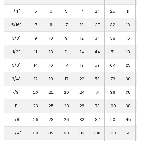
1/4"
5
6
5
7
24
25
11
5/16"
7
8
7
10
27
32
13
3/8"
9
10
9
12
34
38
16
1/2"
11
13
11
14
44
51
18
5/8"
14
16
14
19
59
64
25
3/4"
17
19
17
22
58
76
30
7/8"
20
22
20
24
71
89
35
1"
23
25
23
28
78
100
38
1.1/8"
26
28
26
32
87
110
45
1.1/4"
30
32
30
36
100
120
53