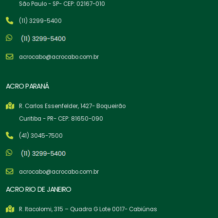
São Paulo - SP- CEP: 02167-010
(11) 3299-5400
acrocabo@acrocabo.com.br
ACRO PARANÁ
R. Carlos Essenfelder, 1427- Boqueirão
Curitiba - PR- CEP: 81650-090
(41) 3045-7500
acrocabo@acrocabo.com.br
ACRO RIO DE JANEIRO
R. Itacolomi, 315 – Quadra G Lote 0017- Cabiúnas