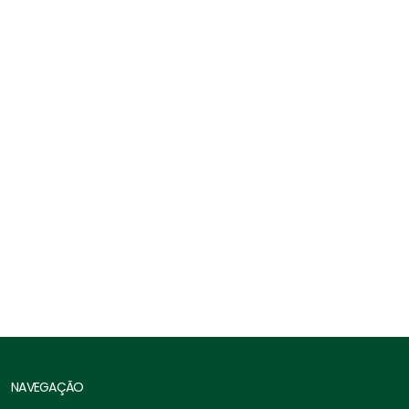
Esticador Forjado Olhal X Olhal
NAVEGAÇÃO