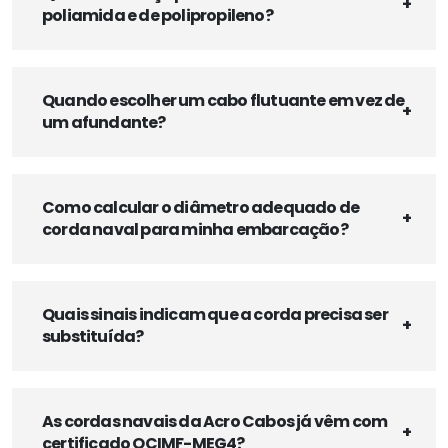
poliamida e de polipropileno?
Quando escolher um cabo flutuante em vez de
um afundante?
Como calcular o diâmetro adequado de
corda naval para minha embarcação?
Quais sinais indicam que a corda precisa ser
substituída?
As cordas navais da Acro Cabos já vêm com
certificado OCIMF-MEG4?