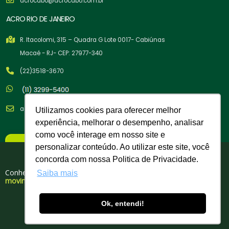
acrocabo@acrocabo.com.br
ACRO RIO DE JANEIRO
R. Itacolomi, 315 – Quadra G Lote 0017- Cabiúnas
Macaé - RJ- CEP: 27977-340
(22)3518-3670
acrocabo@acrocabo.com.br
Utilizamos cookies para oferecer melhor
experiência, melhorar o desempenho, analisar
como você interage em nosso site e
×
personalizar conteúdo. Ao utilizar este site, você
Nova Política Comercial
Tem cupom para você!
concorda com nossa Politica de Privacidade.
A partir de 02/02/26
Conheça nosso portfólio de produtos para
Saiba mais
movimentação, elevação e amarração de cargas.
Copyright © 2026 Acro Cabos de Aço Indústria e Comércio LTDA. -
Compra Mínima:
R$ 500,00
03.358.329/0004-60| Todos os Direitos Reservados. Desenvolvido por
Ok, entendi!
DOWNLOAD GRATUITO
Faturamento Mínimo:
R$ 750,00