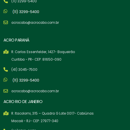
(11) 3299-5400
acrocabo@acrocabo.com.br
ACRO PARANÁ
R. Carlos Essenfelder, 1427- Boqueirão
Curitiba - PR- CEP: 81650-090
(41) 3045-7500
acrocabo@acrocabo.com.br
ACRO RIO DE JANEIRO
R. Itacolomi, 315 – Quadra G Lote 0017- Cabiúnas
Macaé - RJ- CEP: 27977-340