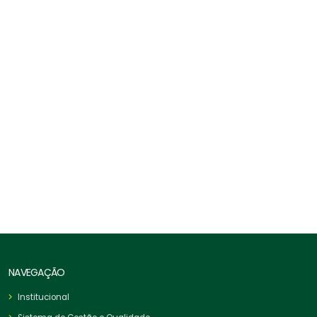
Esticador Forjado Olhal X Olhal
NAVEGAÇÃO
Institucional