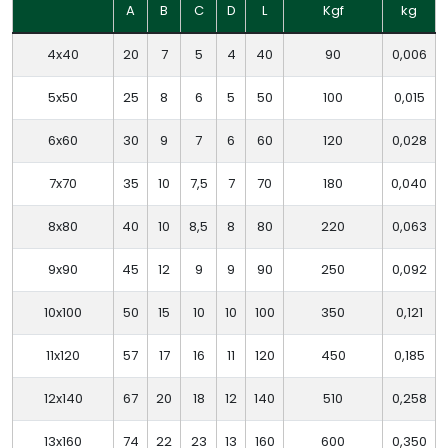
A
B
C
D
L
Kgf
kg
4x40
20
7
5
4
40
90
0,006
5x50
25
8
6
5
50
100
0,015
6x60
30
9
7
6
60
120
0,028
7x70
35
10
7,5
7
70
180
0,040
8x80
40
10
8,5
8
80
220
0,063
9x90
45
12
9
9
90
250
0,092
10x100
50
15
10
10
100
350
0,121
11x120
57
17
16
11
120
450
0,185
12x140
67
20
18
12
140
510
0,258
13x160
74
22
23
13
160
600
0,350