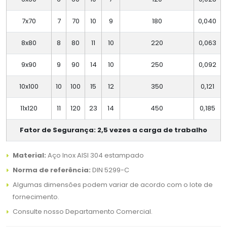
7x70
7
70
10
9
180
0,040
8x80
8
80
11
10
220
0,063
9x90
9
90
14
10
250
0,092
10x100
10
100
15
12
350
0,121
11x120
11
120
23
14
450
0,185
Fator de Segurança: 2,5 vezes a carga de trabalho
Material:
Aço Inox AISI 304 estampado
Norma de referência:
DIN 5299-C
Algumas dimensões podem variar de acordo com o lote de
fornecimento.
Consulte nosso Departamento Comercial.