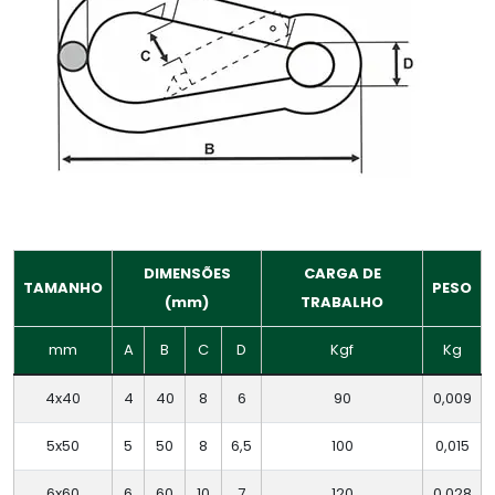
DIMENSÕES
CARGA DE
TAMANHO
PESO
(mm)
TRABALHO
mm
A
B
C
D
Kgf
Kg
4x40
4
40
8
6
90
0,009
5x50
5
50
8
6,5
100
0,015
6x60
6
60
10
7
120
0,028