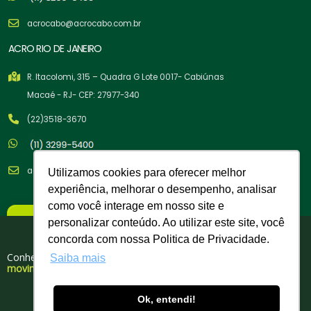
acrocabo@acrocabo.com.br
ACRO RIO DE JANEIRO
R. Itacolomi, 315 – Quadra G Lote 0017- Cabiúnas
Macaé - RJ- CEP: 27977-340
(22)3518-3670
acrocabo@acrocabo.com.br
Utilizamos cookies para oferecer melhor
experiência, melhorar o desempenho, analisar
como você interage em nosso site e
×
personalizar conteúdo. Ao utilizar este site, você
Nova Política Comercial
Tem cupom para você!
concorda com nossa Politica de Privacidade.
A partir de 02/02/26
Conheça nosso portfólio de produtos para
Saiba mais
movimentação, elevação e amarração de cargas.
Copyright © 2026 Acro Cabos de Aço Indústria e Comércio LTDA. -
Compra Mínima:
R$ 500,00
03.358.329/0004-60| Todos os Direitos Reservados. Desenvolvido por
Ok, entendi!
DOWNLOAD GRATUITO
Faturamento Mínimo:
R$ 750,00