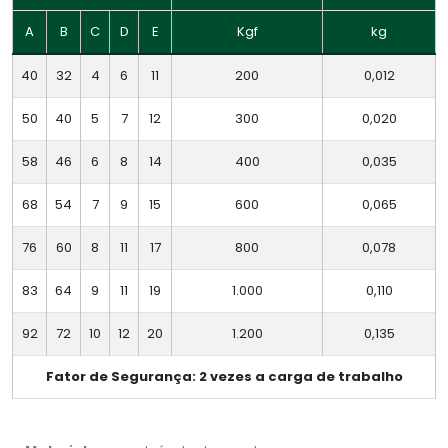
A
B
C
D
E
Kgf
kg
40
32
4
6
11
200
0,012
50
40
5
7
12
300
0,020
58
46
6
8
14
400
0,035
68
54
7
9
15
600
0,065
76
60
8
11
17
800
0,078
83
64
9
11
19
1.000
0,110
92
72
10
12
20
1.200
0,135
Fator de Segurança: 2 vezes a carga de trabalho