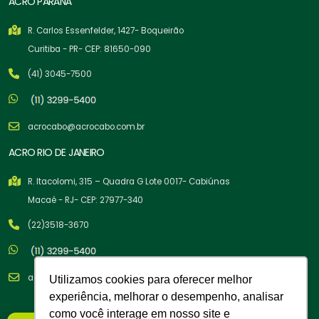
ACRO PARANÁ
R. Carlos Essenfelder, 1427- Boqueirão
Curitiba - PR- CEP: 81650-090
(41) 3045-7500
acrocabo@acrocabo.com.br
ACRO RIO DE JANEIRO
R. Itacolomi, 315 – Quadra G Lote 0017- Cabiúnas
Macaé - RJ- CEP: 27977-340
(22)3518-3670
acrocabo@acrocabo.com.br
Utilizamos cookies para oferecer melhor
experiência, melhorar o desempenho, analisar
como você interage em nosso site e