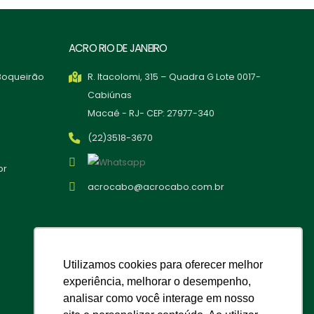
ACRO RIO DE JANEIRO
 Boqueirão
R. Itacolomi, 315 – Quadra G Lote 0017-
Cabiúnas
Macaé - RJ- CEP: 27977-340
(22)3518-3670
br
acrocabo@acrocabo.com.br
Utilizamos cookies para oferecer melhor
experiência, melhorar o desempenho,
analisar como você interage em nosso