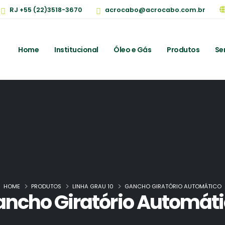
RJ +55 (22)3518-3670
acrocabo@acrocabo.com.br
Home
Institucional
Óleo e Gás
Produtos
Se
HOME
PRODUTOS
LINHA GRAU 10
GANCHO GIRATÓRIO AUTOMÁTICO
ncho Giratório Automát