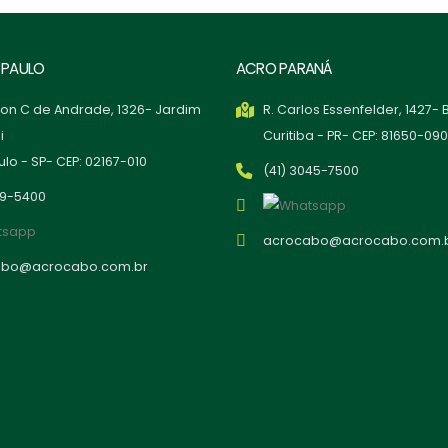
 PAULO
ACRO PARANÁ
ton C de Andrade, 1326- Jardim
R. Carlos Essenfelder, 1427-
i
Curitiba - PR- CEP: 81650-090
lo - SP- CEP: 02167-010
(41) 3045-7500
99-5400
acrocabo@acrocabo.com.
abo@acrocabo.com.br