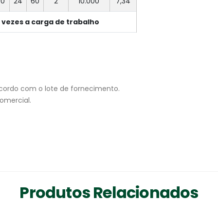
60
24
60
2
10.000
7,34
 vezes a carga de trabalho
cordo com o lote de fornecimento.
omercial.
Produtos Relacionados