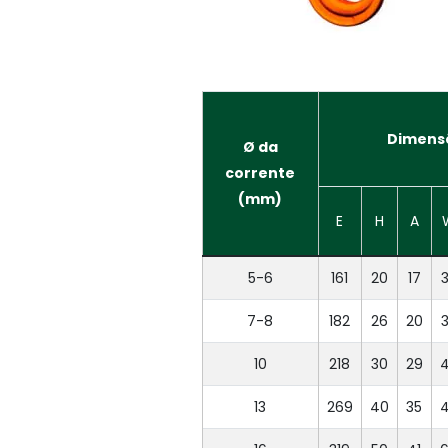
Dimens
Ø da
corrente
(mm)
E
H
A
5-6
161
20
17
7-8
182
26
20
10
218
30
29
13
269
40
35