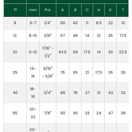
Tf
mm
Pol
A
B
C
H
K
T
8
6-7
1/4"
50
40
11
8.5
22
13
12
8-10
3/8"
57
48
14
12
25
17.5
7/16" -
20
11-13
63.5
59
17.5
14
30
22.5
1/2"
14-
9/16"
25
76
65
21
17.5
36
26
16
- 5/8"
18-
40
3/4"
89
78
27
21
42
32
19
20-
55
7/8"
101
90
33
24
47
38
22
23-