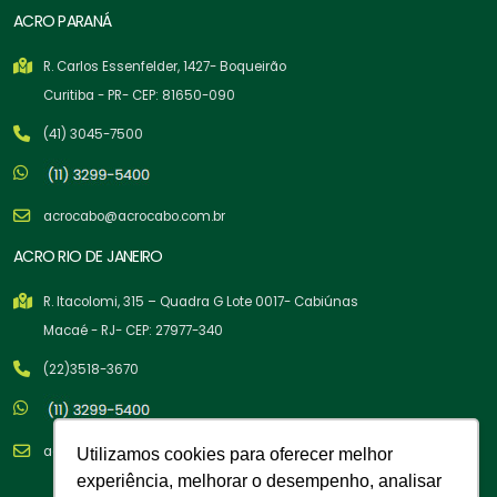
ACRO PARANÁ
R. Carlos Essenfelder, 1427- Boqueirão
Curitiba - PR- CEP: 81650-090
(41) 3045-7500
acrocabo@acrocabo.com.br
ACRO RIO DE JANEIRO
R. Itacolomi, 315 – Quadra G Lote 0017- Cabiúnas
Macaé - RJ- CEP: 27977-340
(22)3518-3670
acrocabo@acrocabo.com.br
Utilizamos cookies para oferecer melhor
experiência, melhorar o desempenho, analisar