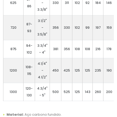
625
-
330
311
102
92
184
146
86
3.3/8"
3.1/2"
87-
720
-
356
330
102
99
197
159
93
3.5/8"
94-
3.3/4"
875
381
356
108
108
216
178
102
- 4"
4.1/4"
108-
1200
-
450
425
125
125
235
190
115
4.1/2"
120-
4.3/4"
1300
500
525
125
143
260
200
130
- 5"
Material:
Aço carbono fundido.