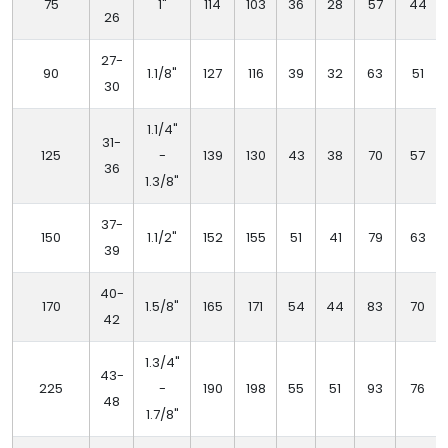
75
1"
114
103
36
28
57
44
26
27-
90
1.1/8"
127
116
39
32
63
51
30
1.1/4"
31-
125
-
139
130
43
38
70
57
36
1.3/8"
37-
150
1.1/2"
152
155
51
41
79
63
39
40-
170
1.5/8"
165
171
54
44
83
70
42
1.3/4"
43-
225
-
190
198
55
51
93
76
48
1.7/8"