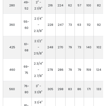
49-
2" -
280
216
224
62
57
100
82
52
2.1/8"
2.1/4"
55-
360
-
228
247
73
63
112
92
60
2.3/8"
2.1/2"
61-
425
-
248
270
79
73
140
102
68
2.5/8"
2.3/4"
69-
460
-
279
286
79
79
159
124
75
2.7/8"
76-
3" -
560
305
298
83
86
171
133
80
3.1/8"
3.1/4"
81-