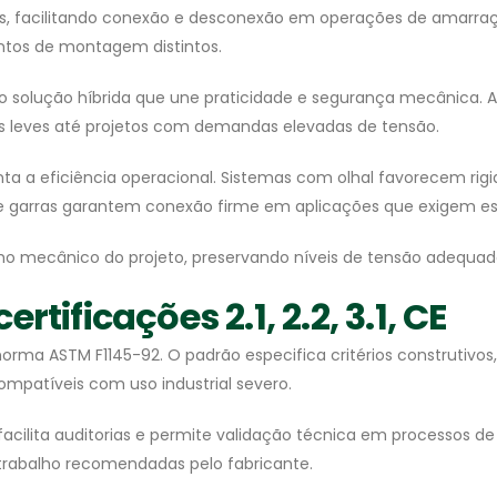
s, facilitando conexão e desconexão em operações de amarraç
ntos de montagem distintos.
solução híbrida que une praticidade e segurança mecânica. A 
as leves até projetos com demandas elevadas de tensão.
nta a eficiência operacional. Sistemas com olhal favorecem r
arras garantem conexão firme em aplicações que exigem est
ho mecânico do projeto, preservando níveis de tensão adequad
tificações 2.1, 2.2, 3.1, CE
orma ASTM F1145-92. O padrão especifica critérios construtivos
ompatíveis com uso industrial severo.
facilita auditorias e permite validação técnica em processo
 trabalho recomendadas pelo fabricante.