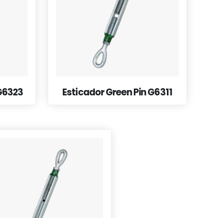
 G6323
Esticador Green Pin G6311