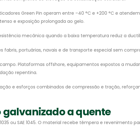
icadores Green Pin operam entre –40 °C e +200 °C e atendem a
ntenso e exposição prolongada ao gelo.
esistência mecânica quando a baixa temperatura reduz a ducti
fabris, portuárias, navais e de transporte especial sem compro
 campo. Plataformas offshore, equipamentos expostos a muda
dação repentina.
etração e esforços combinados de compressão e tração, refor
 galvanizado a quente
AE 1035 ou SAE 1045. O material recebe têmpera e revenimento p