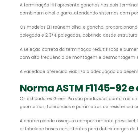
A terminação HH apresenta ganchos nos dois terminai
combinam olhal e garra, atendendo sistemas com po
Os modelos EH reúnem olhal e gancho, proporcionando 
polegada e 2 3/4 polegadas, cobrindo desde estrutur
A seleção correta da terminação reduz riscos e aume
com alta frequência de montagem e desmontagem e g
A variedade oferecida viabiliza a adequação ao desen
Norma ASTM F1145-92 e cer
Os esticadores Green Pin são produzidos conforme a n
geometrias, tolerâncias e parâmetros de resistência c
A conformidade assegura comportamento previsível, 
estabelece bases consistentes para definir cargas de