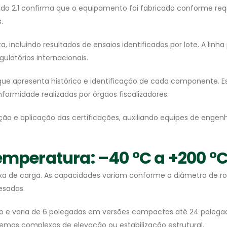
ficado 2.1 confirma que o equipamento foi fabricado conforme req
.
a, incluindo resultados de ensaios identificados por lote. A lin
ulatórios internacionais.
ue apresenta histórico e identificação de cada componente. Es
onformidade realizadas por órgãos fiscalizadores.
ção e aplicação das certificações, auxiliando equipes de engen
emperatura: –40 °C a +200 °
aixa de carga. As capacidades variam conforme o diâmetro de
pesadas.
e varia de 6 polegadas em versões compactas até 24 polegad
temas complexos de elevação ou estabilização estrutural.