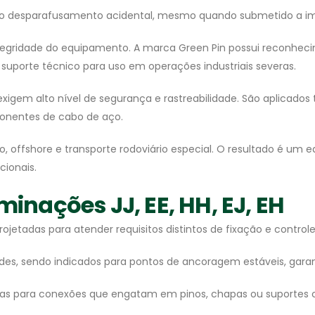
a o desparafusamento acidental, mesmo quando submetido a im
tegridade do equipamento. A marca Green Pin possui reconhecim
suporte técnico para uso em operações industriais severas.
igem alto nível de segurança e rastreabilidade. São aplicados
onentes de cabo de aço.
o, offshore e transporte rodoviário especial. O resultado é um
ionais.
minações JJ, EE, HH, EJ, EH
ojetadas para atender requisitos distintos de fixação e control
es, sendo indicados para pontos de ancoragem estáveis, garant
adas para conexões que engatam em pinos, chapas ou suportes 