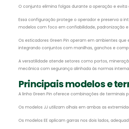
O conjunto elimina folgas durante a operação e evit
Essa configuração protege o operador e preserva a in
modelos com foco em confiabilidade, padronização e 
Os esticadores Green Pin operam em ambientes que ex
integrando conjuntos com manilhas, ganchos e comp
A versatilidade atende setores como portos, mineraçã
mecânica com segurança alinhada às normas internac
Principais modelos e ter
A linha Green Pin oferece combinações de terminais pr
Os modelos JJ utilizam olhais em ambas as extremidad
Os modelos EE aplicam garras nos dois lados, adequ