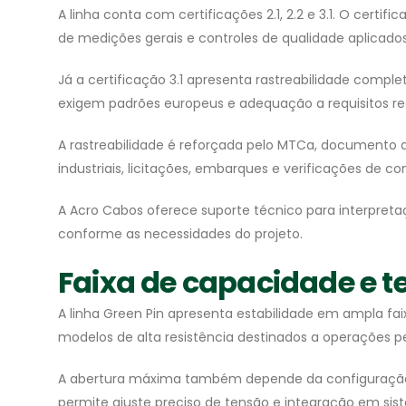
A linha conta com certificações 2.1, 2.2 e 3.1. O certi
de medições gerais e controles de qualidade aplicados
Já a certificação 3.1 apresenta rastreabilidade complet
exigem padrões europeus e adequação a requisitos reg
A rastreabilidade é reforçada pelo MTCa, documento q
industriais, licitações, embarques e verificações de c
A Acro Cabos oferece suporte técnico para interpreta
conforme as necessidades do projeto.
Faixa de capacidade e t
A linha Green Pin apresenta estabilidade em ampla f
modelos de alta resistência destinados a operações 
A abertura máxima também depende da configuração 
permite ajuste preciso de tensão e integração em sis