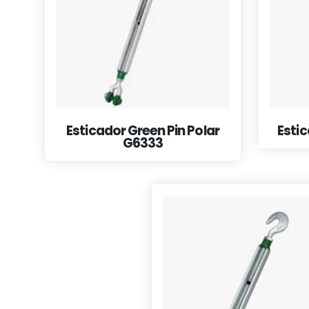
Esticador Green Pin Polar
Esti
G6333