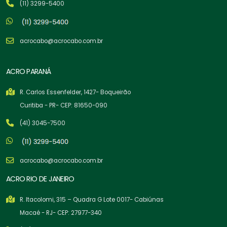
(11) 3299-5400
acrocabo@acrocabo.com.br
ACRO PARANÁ
R. Carlos Essenfelder, 1427- Boqueirão
Curitiba - PR- CEP: 81650-090
(41) 3045-7500
acrocabo@acrocabo.com.br
ACRO RIO DE JANEIRO
R. Itacolomi, 315 – Quadra G Lote 0017- Cabiúnas
Macaé - RJ- CEP: 27977-340