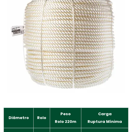
Peso
Carga
Diâmetro
Rolo
Rolo 220m
Ruptura Mínima