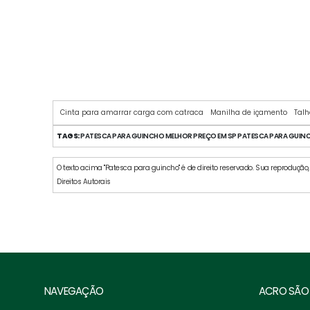
Cinta para amarrar carga com catraca
Manilha de içamento
Talh
TAGS:
PATESCA PARA GUINCHO MELHOR PREÇO EM SP PATESCA PARA GUINCH
O texto acima "Patesca para guincho" é de direito reservado. Sua reprodução, 
Direitos Autorais
NAVEGAÇÃO
ACRO SÃO