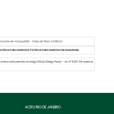
ricante de mosquetão
Cabo de fibra sintética
PATESCA PARA GUINCHO, PATESCA PARA GUINCHO DE QUALIDADE.
rime e está previsto no artigo 184 do Código Penal. – Lei n° 9.610-98 sobre os
ACRO RIO DE JANEIRO