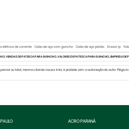
CLIPS PARA CABO DE AÇO
a elétrica de corrente
Cabo de aço com gancho
Cabo de aço polido
Ensaio lp
Fab
O, VENDAS DE PATESCA PARA GUINCHO, VALORES DE PATESCA PARA GUINCHO, EMPRESA DE 
parcial ou total, mesmo citando nossos links, é proibida sem a autorização do autor. Plágio é c
 PAULO
ACRO PARANÁ