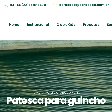
RJ +55 (22)3518-3670
acrocabo@acrocabo.com.br
Home
Institucional
Óleo e Gás
Produtos
Se
HOME
PATESCA PARA GUINCHO
Patesca para guincho