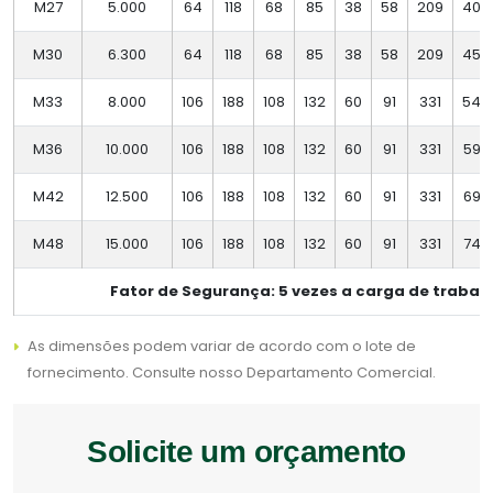
M27
5.000
64
118
68
85
38
58
209
40
M30
6.300
64
118
68
85
38
58
209
45
M33
8.000
106
188
108
132
60
91
331
54
M36
10.000
106
188
108
132
60
91
331
59
M42
12.500
106
188
108
132
60
91
331
69
M48
15.000
106
188
108
132
60
91
331
74
Fator de Segurança: 5 vezes a carga de trabal
As dimensões podem variar de acordo com o lote de
fornecimento. Consulte nosso Departamento Comercial.
Solicite um orçamento