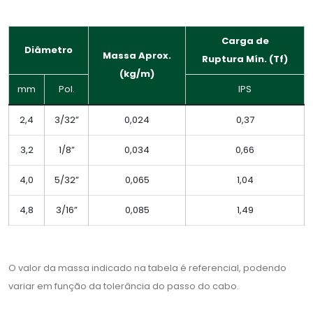
Carga de
Diâmetro
Massa Aprox.
Ruptura Mín. (Tf)
(kg/m)
mm
Pol.
IPS
2,4
3/32”
0,024
0,37
3,2
1/8”
0,034
0,66
4,0
5/32”
0,065
1,04
4,8
3/16”
0,085
1,49
O valor da massa indicado na tabela é referencial, podendo
variar em função da tolerância do passo do cabo.