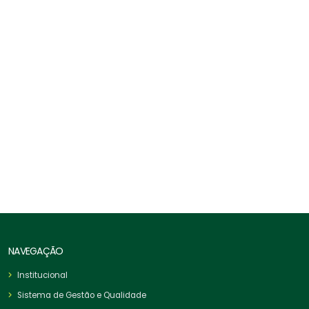
Cabos De Aço Classe 6X7 - Alma De Aço
NAVEGAÇÃO
Institucional
Sistema de Gestão e Qualidade