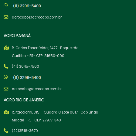
acrocabo@acrocabo.com.br
ACRO PARANÁ
R. Carlos Essenfelder, 1427- Boqueirão
Curitiba - PR- CEP: 81650-090
(41) 3045-7500
acrocabo@acrocabo.com.br
ACRO RIO DE JANEIRO
R. Itacolomi, 315 – Quadra G Lote 0017- Cabiúnas
Macaé - RJ- CEP: 27977-340
(22)3518-3670