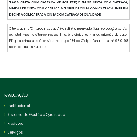
TAGS:
CINTA COM CATRACA MELHOR PREÇO EM SP CINTA COM CATRACA,
VENDAS DE CINTA COM CATRACA, VALORES DE CINTA COM CATRACA, EMPRESA
DE CINTA COM CATRACA, CINTA COM CATRACA DE QUALIDADE.
O texto acima "Cinta com catraca" é de direito reservado. Sua reprodução, parcial
ou total, mesmo citando nossos links, é proibida sem a autorização do autor.
Plágio é crime e está previsto no artigo 184 do Código Penal. – Lei n° 9.610-98
sobre os Direitos Autorais
NAVEGAÇÃO
Institucional
Sistema de Gestão e Qualidade
Produtos
Serviços