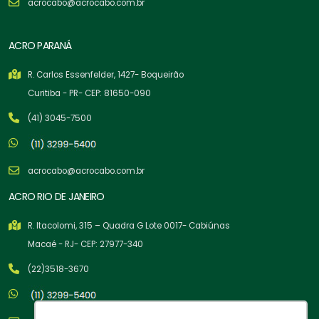
acrocabo@acrocabo.com.br
ACRO PARANÁ
R. Carlos Essenfelder, 1427- Boqueirão
Curitiba - PR- CEP: 81650-090
(41) 3045-7500
acrocabo@acrocabo.com.br
ACRO RIO DE JANEIRO
R. Itacolomi, 315 – Quadra G Lote 0017- Cabiúnas
Macaé - RJ- CEP: 27977-340
(22)3518-3670