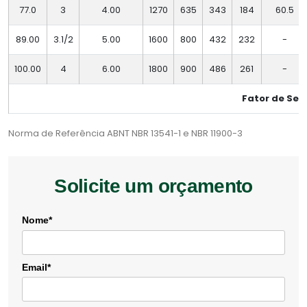
77.0
3
4.00
1270
635
343
184
60.5
89.00
3.1/2
5.00
1600
800
432
232
-
100.00
4
6.00
1800
900
486
261
-
Fator de Seg
Norma de Referência ABNT NBR 13541-1 e NBR 11900-3
Solicite um orçamento
Nome*
Email*