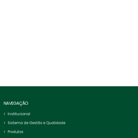
Laço Tipo A, A8, A10, A11 - Alma Aço
NAVEGAÇÃO
Institucional
Sistema de Gestão e Qualidade
Produtos