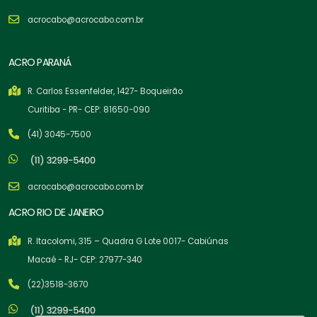
acrocabo@acrocabo.com.br
ACRO PARANÁ
R. Carlos Essenfelder, 1427- Boqueirão
Curitiba - PR- CEP: 81650-090
(41) 3045-7500
acrocabo@acrocabo.com.br
ACRO RIO DE JANEIRO
R. Itacolomi, 315 – Quadra G Lote 0017- Cabiúnas
Macaé - RJ- CEP: 27977-340
(22)3518-3670