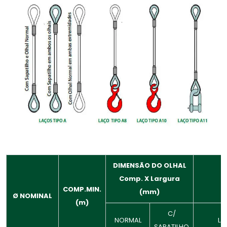
DIMENSÃO DO OLHAL
Comp. X Largura
COMP.MIN.
(mm)
Ø NOMINAL
(m)
C/
NORMAL
LA
SAPATILHO