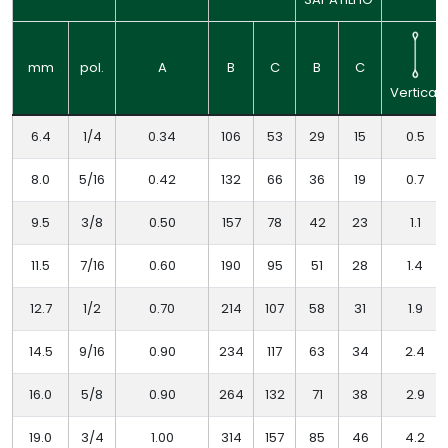
mm
pol.
A
B
C
B
C
Vertical
6.4
1/4
0.34
106
53
29
15
0.5
8.0
5/16
0.42
132
66
36
19
0.7
9.5
3/8
0.50
157
78
42
23
1.1
11.5
7/16
0.60
190
95
51
28
1.4
12.7
1/2
0.70
214
107
58
31
1.9
14.5
9/16
0.90
234
117
63
34
2.4
16.0
5/8
0.90
264
132
71
38
2.9
19.0
3/4
1.00
314
157
85
46
4.2