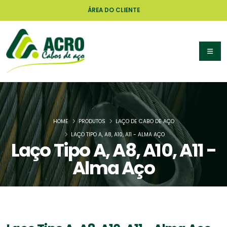
ÁREA DO CLIENTE
HOME
PRODUTOS
LAÇO DE CABO DE AÇO
LAÇO TIPO A, A8, A10, A11 - ALMA AÇO
Laço Tipo A, A8, A10, A11 -
Alma Aço