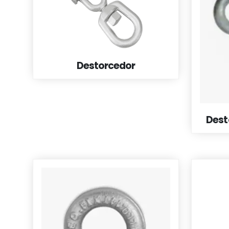
Destorcedor
Dest