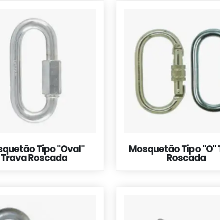
quetão Tipo "Oval"
Mosquetão Tipo "O" 
Trava Roscada
Roscada