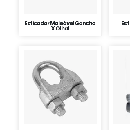
Esticador Maleável Gancho
Est
X Olhal