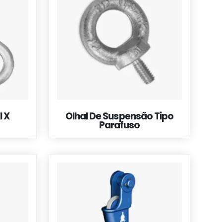
l X
Olhal De Suspensão Tipo
Parafuso