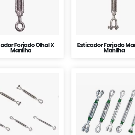
cador Forjado Olhal X
Esticador Forjado Man
Manilha
Manilha