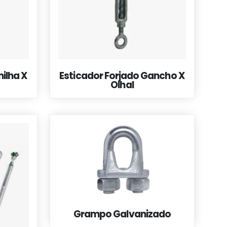
ilha X
Esticador Forjado Gancho X
Olhal
Grampo Galvanizado