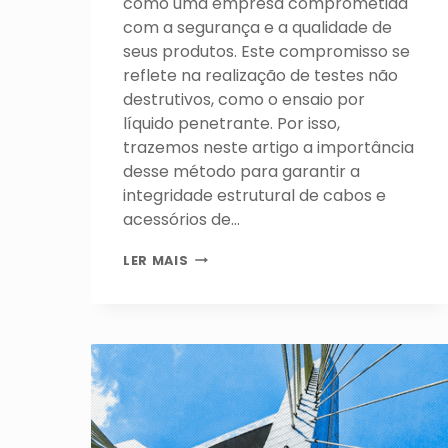
como uma empresa comprometida
com a segurança e a qualidade de
seus produtos. Este compromisso se
reflete na realização de testes não
destrutivos, como o ensaio por
líquido penetrante. Por isso,
trazemos neste artigo a importância
desse método para garantir a
integridade estrutural de cabos e
acessórios de…
PASSO
LER MAIS
A
PASSO
PARA
REALIZAR
UM
ENSAIO
POR
LÍQUIDO
PENETRANTE