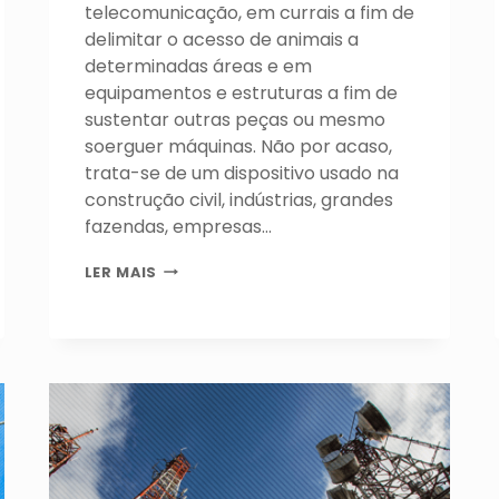
telecomunicação, em currais a fim de
delimitar o acesso de animais a
determinadas áreas e em
equipamentos e estruturas a fim de
sustentar outras peças ou mesmo
soerguer máquinas. Não por acaso,
trata-se de um dispositivo usado na
construção civil, indústrias, grandes
fazendas, empresas…
CORDOALHA
LER MAIS
DE
AÇO
–
TUDO
O
QUE
VOCÊ
PRECISA
SABER