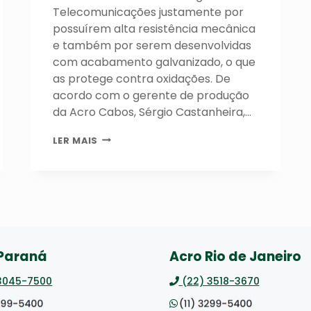
Telecomunicações justamente por
possuírem alta resistência mecânica
e também por serem desenvolvidas
com acabamento galvanizado, o que
as protege contra oxidações. De
acordo com o gerente de produção
da Acro Cabos, Sérgio Castanheira,…
APLICAÇÃO
LER MAIS
DE
CORDOALHAS
PARA
O
SETOR
DE
ENERGIA
E
 Paraná
Acro Rio de Janeiro
TELECOMUNICAÇÕES
 3045-7500
(22) 3518-3670