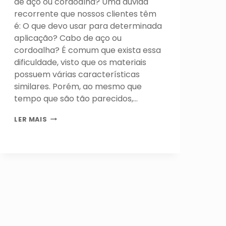
de aço ou cordoalha? Uma dúvida
recorrente que nossos clientes têm
é: O que devo usar para determinada
aplicação? Cabo de aço ou
cordoalha? É comum que exista essa
dificuldade, visto que os materiais
possuem várias características
similares. Porém, ao mesmo que
tempo que são tão parecidos,…
AS
LER MAIS
PRINCIPAIS
DIFERENÇAS
ENTRE
CABO
DE
AÇO
E
CORDOALHA