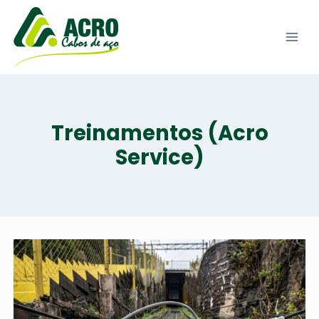
Pular
para
o
Conteúdo
Treinamentos (Acro
Service)