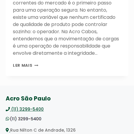
correntes do mercado é o primeiro passo
para uma operação segura. No entanto,
existe uma variável que nenhum certificado
de qualidade de produto pode controlar
sozinho: o operador. Na Acro Cabos,
entendemos que a movimentação de cargas
é uma operação de responsabilidade que
envolve diretamente a integridade…
O
LER MAIS
FATOR
HUMANO:
POR
QUE
TREINAMENTOS
Acro São Paulo
TÉCNICOS
SALVAM
(11) 3299-5400
VIDAS
NA
MOVIMENTAÇÃO
DE
Rua Nilton C de Andrade, 1326
CARGAS