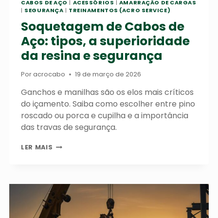
CABOS DE AÇO
|
ACESSÓRIOS
|
AMARRAÇÃO DE CARGAS
|
SEGURANÇA
|
TREINAMENTOS (ACRO SERVICE)
Soquetagem de Cabos de
Aço: tipos, a superioridade
da resina e segurança
Por
acrocabo
19 de março de 2026
Ganchos e manilhas são os elos mais críticos
do içamento. Saiba como escolher entre pino
roscado ou porca e cupilha e a importância
das travas de segurança.
SOQUETAGEM
LER MAIS
DE
CABOS
DE
AÇO:
TIPOS,
A
SUPERIORIDADE