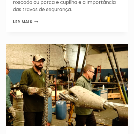
roscado ou porca e cupilha e a importância
das travas de segurança.
VIDA
LER MAIS
ÚTIL
ALÉM
DO
LIMITE:
O
IMPACTO
DA
LUBRIFICAÇÃO
CORRETA
NA
PERFORMANCE
DE
CABOS
DE
AÇO