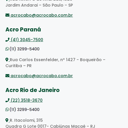
Jardim Andarai – São Paulo – SP
acrocabo@acrocabo.com.br
Acro Paraná
(41) 3045-7500
Rua Carlos Essenfelder, nº 1427 - Boqueirão –
Curitiba – PR
acrocabo@acrocabo.com.br
Acro Rio de Janeiro
(22) 3518-3670
R. Itacolomi, 315
Quadra G Lote 0017- Cabiúnas Macaé – RJ