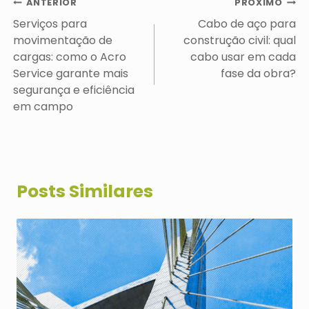
Navegação
ANTERIOR
PRÓXIMO
de
Serviços para
Cabo de aço para
Post
movimentação de
construção civil: qual
cargas: como o Acro
cabo usar em cada
Service garante mais
fase da obra?
segurança e eficiência
em campo
Posts Similares