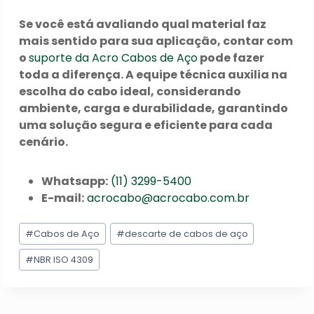
Se você está avaliando qual material faz
mais sentido para sua aplicação, contar com
o
suporte da Acro Cabos de Aço
pode fazer
toda a diferença. A equipe técnica auxilia na
escolha do cabo ideal, considerando
ambiente, carga e durabilidade, garantindo
uma solução segura e eficiente para cada
cenário.
Whatsapp:
(11) 3299-5400
E-mail:
acrocabo@acrocabo.com.br
Tags
#
Cabos de Aço
#
descarte de cabos de aço
do
Post:
#
NBR ISO 4309