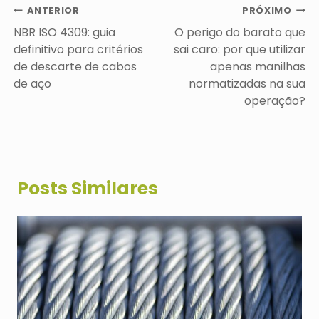
Navegação
ANTERIOR
PRÓXIMO
de
NBR ISO 4309: guia
O perigo do barato que
Post
definitivo para critérios
sai caro: por que utilizar
de descarte de cabos
apenas manilhas
de aço
normatizadas na sua
operação?
Posts Similares