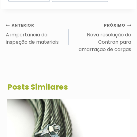
do
Post:
Navegação
ANTERIOR
PRÓXIMO
de
A importância da
Nova resolução do
Post
inspeção de materiais
Contran para
amarração de cargas
Posts Similares