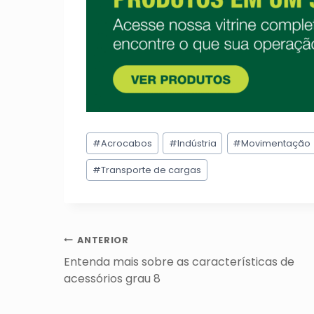
Tags
#
Acrocabos
#
Indústria
#
Movimentação
do
Post:
#
Transporte de cargas
Navegação
ANTERIOR
de
Entenda mais sobre as características de
Post
acessórios grau 8