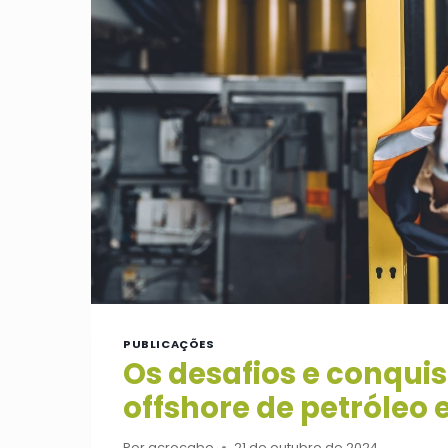
PUBLICAÇÕES
Os desafios e conqui
offshore de petróleo 
Por
acrocabo
21 de outubro de 2024