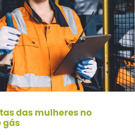
stas das mulheres no
e gás