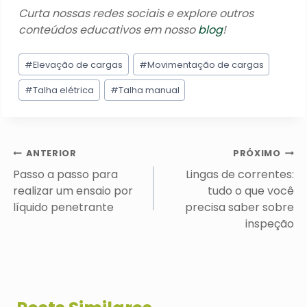
Curta nossas redes sociais e explore outros
conteúdos educativos em nosso
blog
!
Tags
#
Elevação de cargas
#
Movimentação de cargas
do
Post:
#
Talha elétrica
#
Talha manual
Navegação
ANTERIOR
PRÓXIMO
de
Passo a passo para
Lingas de correntes:
Post
realizar um ensaio por
tudo o que você
líquido penetrante
precisa saber sobre
inspeção