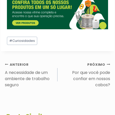
Tags
#
Curiosidades
do
Post:
Navegação
ANTERIOR
PRÓXIMO
de
A necessidade de um
Por que você pode
Post
ambiente de trabalho
confiar em nossos
seguro
cabos?