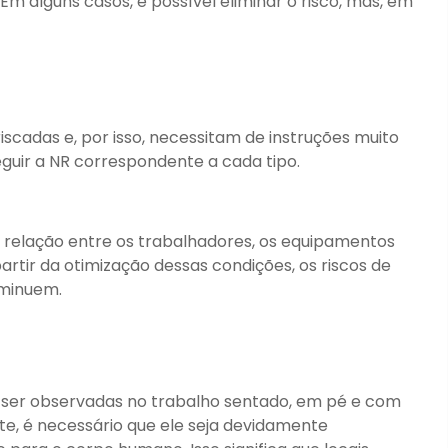
Em alguns casos, é possível eliminar o risco, mas, em
scadas e, por isso, necessitam de instruções muito
eguir a NR correspondente a cada tipo.
elação entre os trabalhadores, os equipamentos
partir da otimização dessas condições, os riscos de
iminuem.
ser observadas no trabalho sentado, em pé e com
e, é necessário que ele seja devidamente