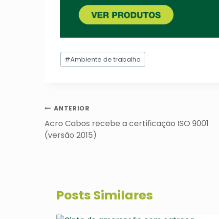
Tags
#
Ambiente de trabalho
do
Post:
Navegação
ANTERIOR
de
Acro Cabos recebe a certificação ISO 9001
Post
(versão 2015)
Posts Similares