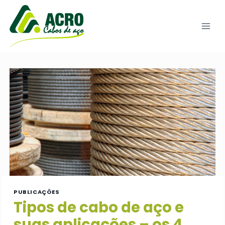
Pular
para
o
Conteúdo
PUBLICAÇÕES
Tipos de cabo de aço e
suas aplicações – os 4