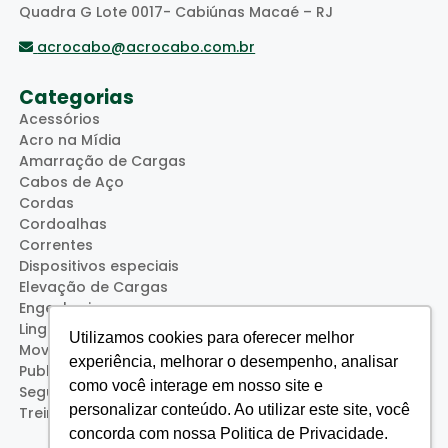
Quadra G Lote 0017- Cabiúnas Macaé – RJ
acrocabo@acrocabo.com.br
Categorias
Acessórios
Acro na Mídia
Amarração de Cargas
Cabos de Aço
Cordas
Cordoalhas
Correntes
Dispositivos especiais
Elevação de Cargas
Engenharia
Lingas
Utilizamos cookies para oferecer melhor
Movimentação de Cargas
experiência, melhorar o desempenho, analisar
Publicações
como você interage em nosso site e
Segurança
personalizar conteúdo. Ao utilizar este site, você
Treinamentos (Acro Service)
concorda com nossa Politica de Privacidade.