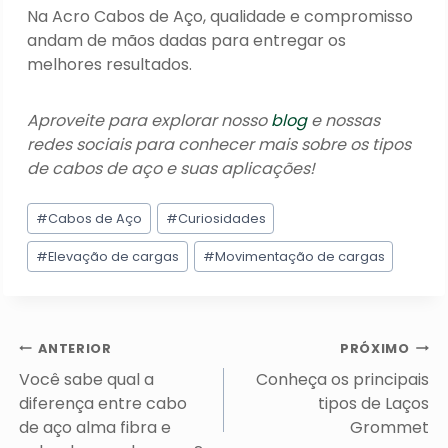
Na Acro Cabos de Aço, qualidade e compromisso
andam de mãos dadas para entregar os
melhores resultados.
Aproveite para explorar nosso
blog
e nossas
redes sociais para conhecer mais sobre os tipos
de cabos de aço e suas aplicações!
Tags
#
Cabos de Aço
#
Curiosidades
do
Post:
#
Elevação de cargas
#
Movimentação de cargas
Navegação
ANTERIOR
PRÓXIMO
de
Você sabe qual a
Conheça os principais
Post
diferença entre cabo
tipos de Laços
de aço alma fibra e
Grommet