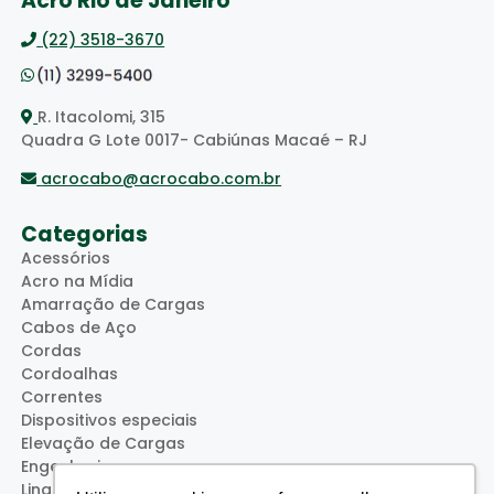
Acro Rio de Janeiro
(22) 3518-3670
R. Itacolomi, 315
Quadra G Lote 0017- Cabiúnas Macaé – RJ
acrocabo@acrocabo.com.br
Categorias
Acessórios
Acro na Mídia
Amarração de Cargas
Cabos de Aço
Cordas
Cordoalhas
Correntes
Dispositivos especiais
Elevação de Cargas
Engenharia
Lingas