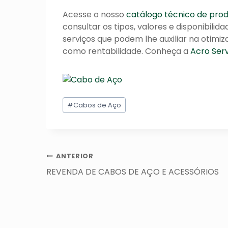
Acesse o nosso
catálogo técnico de pro
consultar os tipos, valores e disponibili
serviços que podem lhe auxiliar na otim
como rentabilidade. Conheça a
Acro Ser
Tags
#
Cabos de Aço
do
Post:
Navegação
ANTERIOR
de
REVENDA DE CABOS DE AÇO E ACESSÓRIOS
Post