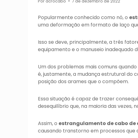
Por
acrocabo
7 de dezembro de 2022
Popularmente conhecido como nó, o
est
uma deformação em formato de laço que
Isso se deve, principalmente, a três fato
equipamento e o manuseio inadequado du
Um dos problemas mais comuns quando
é, justamente, a mudança estrutural do
posição dos arames que o compõem.
Essa situação é capaz de trazer consequ
desequilíbrio que, na maioria das vezes, n
Assim, o
estrangulamento de cabo de
causando transtorno em processos que 