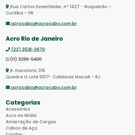
Rua Carlos Essenfelder, nº 1427 - Boqueirão –
Curitiba – PR
acrocabo@acrocabo.com.br
Acro Rio de Janeiro
(22) 3518-3670
R. Itacolomi, 315
Quadra G Lote 0017- Cabiúnas Macaé – RJ
acrocabo@acrocabo.com.br
Categorias
Acessórios
Acro na Mídia
Amarração de Cargas
Cabos de Aço
Cordas