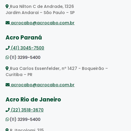
Rua Nilton C de Andrade, 1326
Jardim Andarai – São Paulo – SP
acrocabo@acrocabo.com.br
Acro Paraná
(41) 3045-7500
Rua Carlos Essenfelder, nº 1427 - Boqueirão –
Curitiba – PR
acrocabo@acrocabo.com.br
Acro Rio de Janeiro
(22) 3518-3670
R. Itacolomi, 315