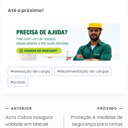
Até a próxima!
Tags
#
elevação de carga
#
Movimentação de cargas
do
Post:
#
polias
Navegação
ANTERIOR
PRÓXIMO
de
Acro Cabos inaugura
Proteção e medidas de
Post
unidade em Macaé
segurança para cintas