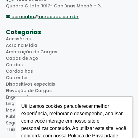
Quadra G Lote 0017- Cabiúnas Macaé – RJ
acrocabo@acrocabo.com.br
Categorias
Acessórios
Acro na Mídia
Amarração de Cargas
Cabos de Aço
Cordas
Cordoalhas
Correntes
Dispositivos especiais
Elevação de Cargas
Engenharia
Lingas
Utilizamos cookies para oferecer melhor
Movimentação de Cargas
experiência, melhorar o desempenho, analisar
Publicações
como você interage em nosso site e
Segurança
personalizar conteúdo. Ao utilizar este site, você
Treinamentos (Acro Service)
concorda com nossa Politica de Privacidade.