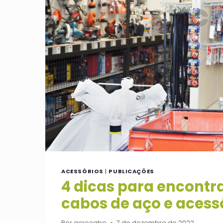
ACESSÓRIOS
|
PUBLICAÇÕES
4 dicas para encontr
cabos de aço e acessó
Por
acrocabo
7 de dezembro de 2022