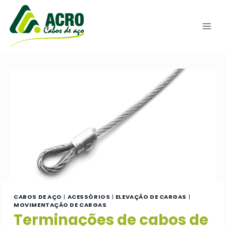
Pular
para
o
Conteúdo
CABOS DE AÇO
|
ACESSÓRIOS
|
ELEVAÇÃO DE CARGAS
|
MOVIMENTAÇÃO DE CARGAS
Terminações de cabos de