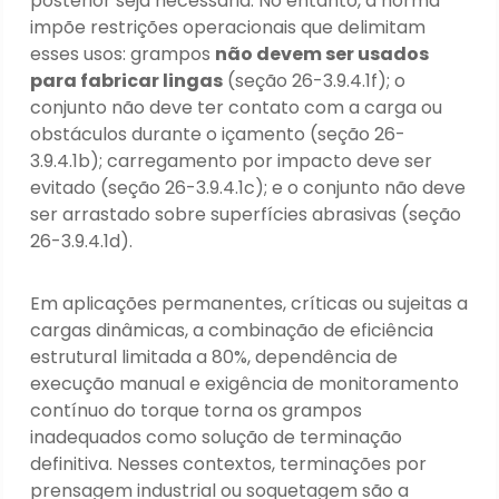
posterior seja necessária. No entanto, a norma
impõe restrições operacionais que delimitam
esses usos: grampos
não devem ser usados
para fabricar lingas
(seção 26-3.9.4.1f); o
conjunto não deve ter contato com a carga ou
obstáculos durante o içamento (seção 26-
3.9.4.1b); carregamento por impacto deve ser
evitado (seção 26-3.9.4.1c); e o conjunto não deve
ser arrastado sobre superfícies abrasivas (seção
26-3.9.4.1d).
Em aplicações permanentes, críticas ou sujeitas a
cargas dinâmicas, a combinação de eficiência
estrutural limitada a 80%, dependência de
execução manual e exigência de monitoramento
contínuo do torque torna os grampos
inadequados como solução de terminação
definitiva. Nesses contextos, terminações por
prensagem industrial ou soquetagem são a