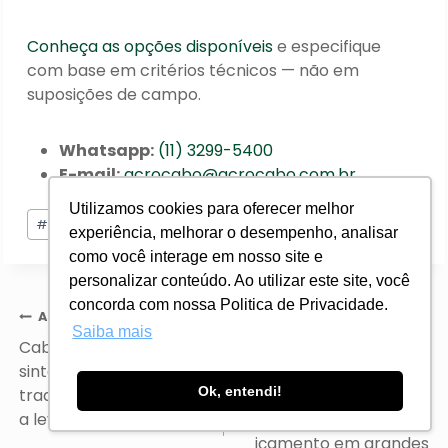
Conheça as opções disponíveis
e especifique
com base em critérios técnicos — não em
suposições de campo.
Whatsapp:
(11) 3299-5400
E-mail:
acrocabo@acrocabo.com.br
Utilizamos cookies para oferecer melhor
Tags
#
Cabos de Aço
#
fornecedor de cabos de aço
experiência, melhorar o desempenho, analisar
do
como você interage em nosso site e
Post:
personalizar conteúdo. Ao utilizar este site, você
concorda com nossa Politica de Privacidade.
Navegação
ANTERIOR
PRÓXIMO
Saiba mais
de
Cabo de aço ou cabos
Cabos de aço
Post
sintéticos: quando a
resistentes à rotação: a
Ok, entendi!
tradição do aço supera
ciência por trás da
a leveza do polímero
estabilidade no
içamento em grandes