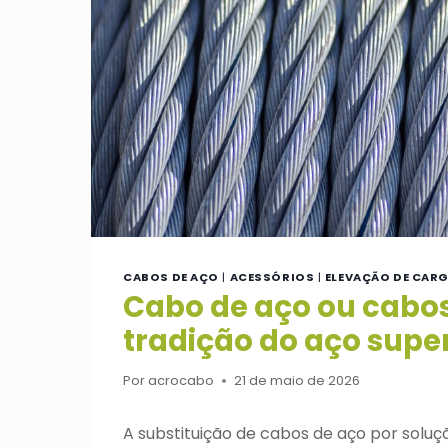
CABOS DE AÇO
|
ACESSÓRIOS
|
ELEVAÇÃO DE CAR
Cabo de aço ou cabos
tradição do aço supe
Por
acrocabo
21 de maio de 2026
A substituição de cabos de aço por solu