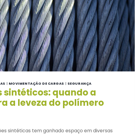
GAS
|
MOVIMENTAÇÃO DE CARGAS
|
SEGURANÇA
 sintéticos: quando a
ra a leveza do polímero
ções sintéticas tem ganhado espaço em diversas