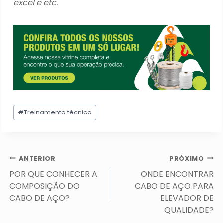
excel e etc.
Tags
#
Treinamento técnico
do
Post:
Navegação
ANTERIOR
PRÓXIMO
de
POR QUE CONHECER A
ONDE ENCONTRAR
Post
COMPOSIÇÃO DO
CABO DE AÇO PARA
CABO DE AÇO?
ELEVADOR DE
QUALIDADE?