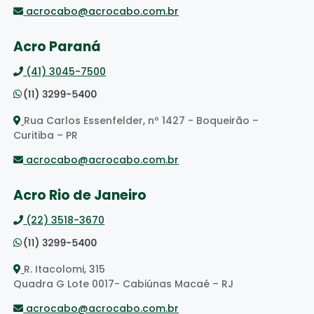
acrocabo@acrocabo.com.br
Acro Paraná
(41) 3045-7500
Rua Carlos Essenfelder, nº 1427 - Boqueirão –
Curitiba – PR
acrocabo@acrocabo.com.br
Acro Rio de Janeiro
(22) 3518-3670
R. Itacolomi, 315
Quadra G Lote 0017- Cabiúnas Macaé – RJ
acrocabo@acrocabo.com.br