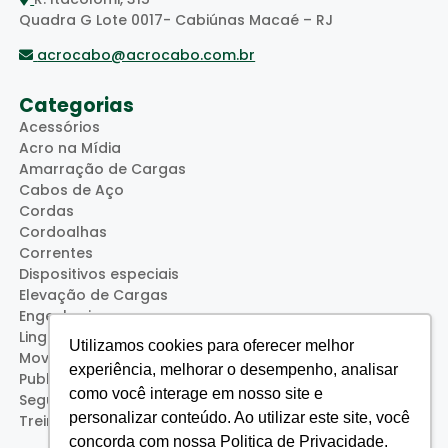
Quadra G Lote 0017- Cabiúnas Macaé – RJ
acrocabo@acrocabo.com.br
Categorias
Acessórios
Acro na Mídia
Amarração de Cargas
Cabos de Aço
Cordas
Cordoalhas
Correntes
Dispositivos especiais
Elevação de Cargas
Engenharia
Lingas
Utilizamos cookies para oferecer melhor
Movimentação de Cargas
experiência, melhorar o desempenho, analisar
Publicações
como você interage em nosso site e
Segurança
personalizar conteúdo. Ao utilizar este site, você
Treinamentos (Acro Service)
concorda com nossa Politica de Privacidade.