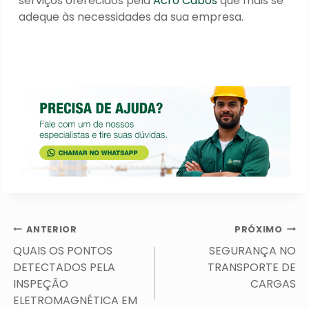
serviços oferecidos pela
Acro Cabos
que mais se
adeque às necessidades da sua empresa.
Navegação
ANTERIOR
PRÓXIMO
de
QUAIS OS PONTOS
SEGURANÇA NO
Post
DETECTADOS PELA
TRANSPORTE DE
INSPEÇÃO
CARGAS
ELETROMAGNÉTICA EM