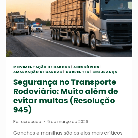
DANIFICADOS
CORROEM
O
LUCRO
DA
OPERAÇÃO?
MOVIMENTAÇÃO DE CARGAS
|
ACESSÓRIOS
|
AMARRAÇÃO DE CARGAS
|
CORRENTES
|
SEGURANÇA
Segurança no Transporte
Rodoviário: Muito além de
evitar multas (Resolução
945)
Por
acrocabo
5 de março de 2026
Ganchos e manilhas são os elos mais críticos