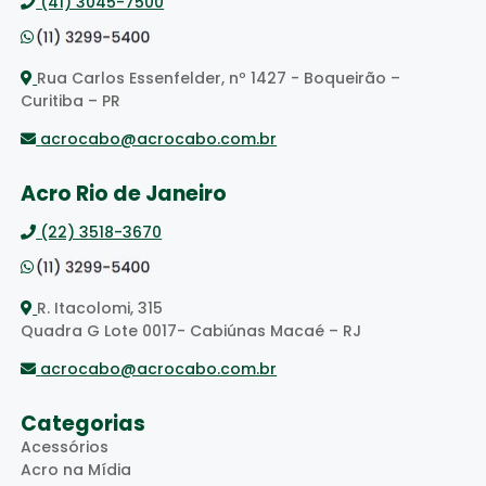
(41) 3045-7500
Rua Carlos Essenfelder, nº 1427 - Boqueirão –
Curitiba – PR
acrocabo@acrocabo.com.br
Acro Rio de Janeiro
(22) 3518-3670
R. Itacolomi, 315
Quadra G Lote 0017- Cabiúnas Macaé – RJ
acrocabo@acrocabo.com.br
Categorias
Acessórios
Acro na Mídia