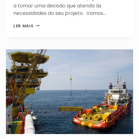
a tomar uma decisão que atenda às
necessidades do seu projeto. Vamos…
TALHA
LER MAIS
MANUAL
OU
ELÉTRICA:
QUAL
É
A
MELHOR
OPÇÃO
PARA
O
SEU
PROJETO?