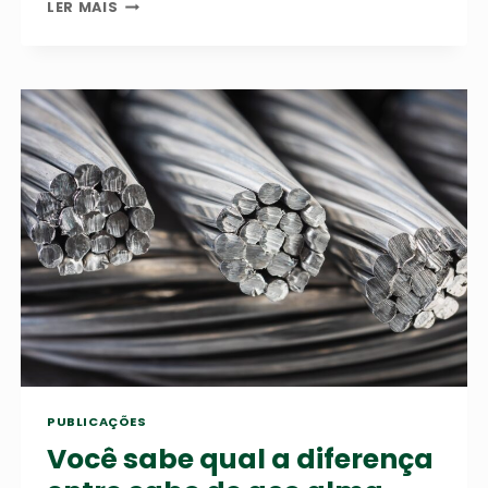
TIPOS
LER MAIS
DE
CABO
DE
AÇO
E
SUAS
APLICAÇÕES
–
OS
4
PRINCIPAIS
TIPOS
PUBLICAÇÕES
Você sabe qual a diferença