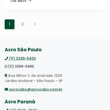
LER MAIS
SABE
QUAL
A
IMPORTÂNCIA
Navegação
DA
Página
1
2
da
CERTIFICAÇÃO
Seguinte
DNV-
Página
ST-
E271
NAS
Acro São Paulo
LINGAS
DE
(11) 3299-5400
CABOS
DE
AÇO
PARA
Rua Nilton C de Andrade, 1326
CONTENTORES
Jardim Andarai – São Paulo – SP
OFFSHORE?
acrocabo@acrocabo.com.br
Acro Paraná