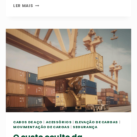
O
LER MAIS
QUE
VERIFICAR
NOS
DOCUMENTOS
DE
QUALIDADE
DO
SEU
CABO
DE
AÇO?
CABOS DE AÇO
|
ACESSÓRIOS
|
ELEVAÇÃO DE CARGAS
|
MOVIMENTAÇÃO DE CARGAS
|
SEGURANÇA