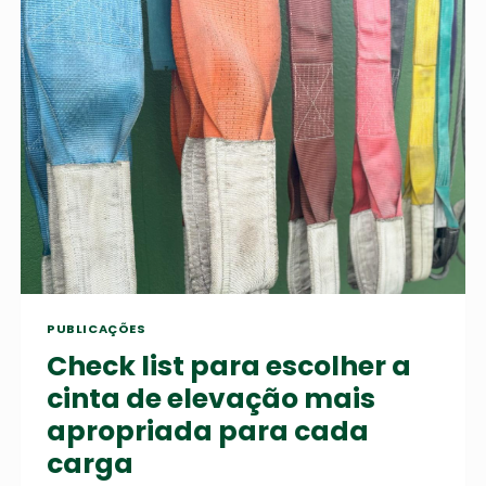
ENTRE
CABO
DE
AÇO
ALMA
FIBRA
E
CABO
DE
AÇO
ALMA
AÇO?
PUBLICAÇÕES
Check list para escolher a
cinta de elevação mais
apropriada para cada
carga