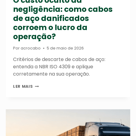
O custo oculto da
negligência: como cabos
de aço danificados
corroem o lucro da
operação?
Por
acrocabo
5 de maio de 2026
Critérios de descarte de cabos de aço:
entenda a NBR ISO 4309 e aplique
corretamente na sua operação.
O
LER MAIS
CUSTO
OCULTO
DA
NEGLIGÊNCIA:
COMO
CABOS
DE
AÇO