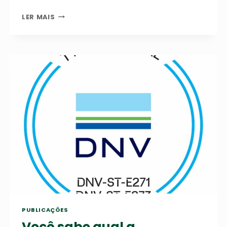
PRÁTICAS
LER MAIS
DE
SEGURANÇA
PARA
ELEVAÇÃO
DE
CARGAS
EM
AMBIENTES
OFFSHORE
PUBLICAÇÕES
Você sabe qual a