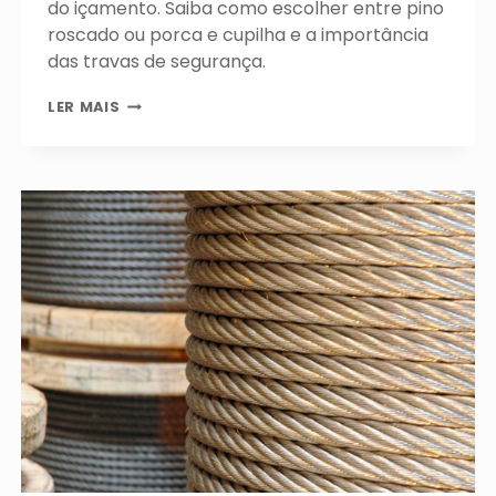
do içamento. Saiba como escolher entre pino
roscado ou porca e cupilha e a importância
das travas de segurança.
SEGURANÇA
LER MAIS
NO
TRANSPORTE
RODOVIÁRIO:
MUITO
ALÉM
DE
EVITAR
MULTAS
(RESOLUÇÃO
945)